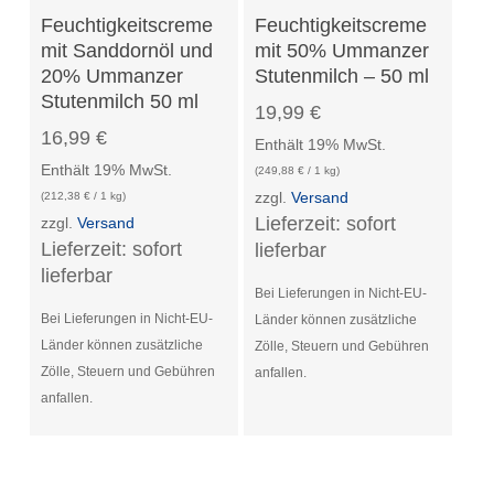
In Den Warenkorb
In Den Warenkorb
Feuchtigkeitscreme
Feuchtigkeitscreme
mit Sanddornöl und
mit 50% Ummanzer
20% Ummanzer
Stutenmilch – 50 ml
Stutenmilch 50 ml
19,99
€
16,99
€
Enthält 19% MwSt.
Enthält 19% MwSt.
(
249,88
€
/ 1 kg)
zzgl.
Versand
(
212,38
€
/ 1 kg)
Lieferzeit: sofort
zzgl.
Versand
Lieferzeit: sofort
lieferbar
lieferbar
Bei Lieferungen in Nicht-EU-
Bei Lieferungen in Nicht-EU-
Länder können zusätzliche
Länder können zusätzliche
Zölle, Steuern und Gebühren
Zölle, Steuern und Gebühren
anfallen.
anfallen.