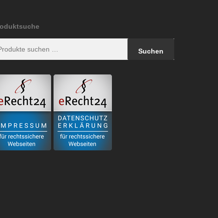
roduktsuche
uchen
Suchen
ach: