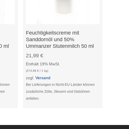
In Den Warenkorb
Feuchtigkeitscreme mit
Sanddornöl und 50%
0 ml
Ummanzer Stutenmilch 50 ml
21,99
€
Enthält 19% MwSt.
(
274,88
€
/ 1 kg)
zzgl.
Versand
können
Bei Lieferungen in Nicht-EU-Länder können
hren
zusätzliche Zölle, Steuern und Gebühren
anfallen.