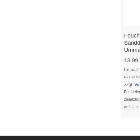
Feucht
Sandd
Umman
13,99
Enthält
(
174,88
€
/
zzgl.
Ve
Bei Lief
zusätzli
anfallen.