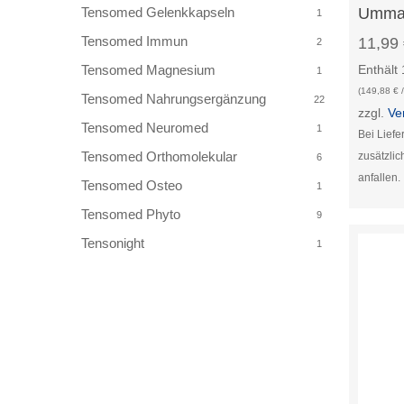
Umman
Tensomed Gelenkkapseln
1
Tensomed Immun
11,99
2
Enthält
Tensomed Magnesium
1
(
149,88
€
/
Tensomed Nahrungsergänzung
22
zzgl.
Ve
Tensomed Neuromed
1
Bei Lief
Tensomed Orthomolekular
zusätzli
6
anfallen.
Tensomed Osteo
1
Tensomed Phyto
9
Tensonight
1