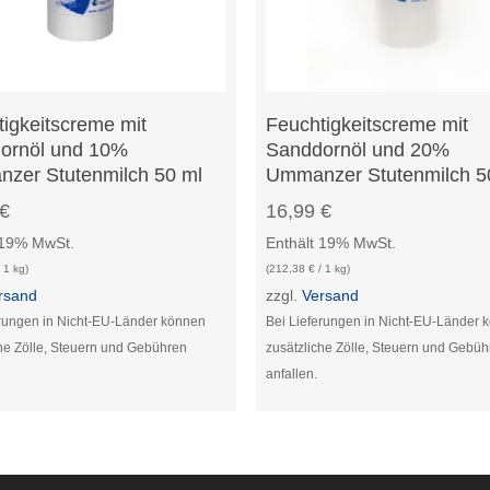
In Den Warenkorb
In Den Warenkorb
igkeitscreme mit
Feuchtigkeitscreme mit
ornöl und 10%
Sanddornöl und 20%
zer Stutenmilch 50 ml
Ummanzer Stutenmilch 5
€
16,99
€
 19% MwSt.
Enthält 19% MwSt.
 1 kg)
(
212,38
€
/ 1 kg)
rsand
zzgl.
Versand
erungen in Nicht-EU-Länder können
Bei Lieferungen in Nicht-EU-Länder 
che Zölle, Steuern und Gebühren
zusätzliche Zölle, Steuern und Gebü
anfallen.