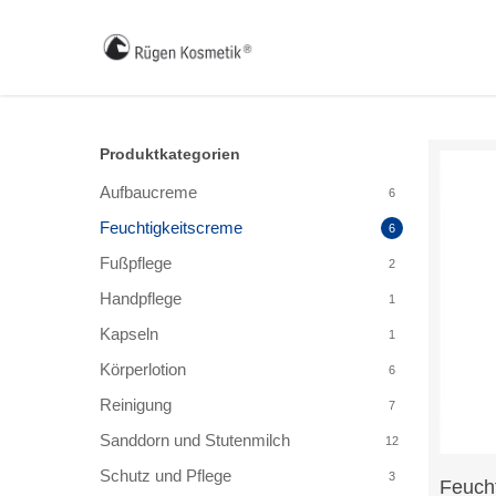
Skip
to
main
content
Produktkategorien
Aufbaucreme
6
Feuchtigkeitscreme
6
Fußpflege
2
Handpflege
1
Kapseln
1
Körperlotion
6
Reinigung
7
Sanddorn und Stutenmilch
12
Schutz und Pflege
3
Feuch