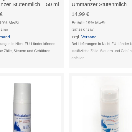
zer Stutenmilch – 50 ml
Ummanzer Stutenmilch –
€
14,99
€
 19% MwSt.
Enthält 19% MwSt.
 1 kg)
(
187,38
€
/ 1 kg)
rsand
zzgl.
Versand
erungen in Nicht-EU-Länder können
Bei Lieferungen in Nicht-EU-Länder 
che Zölle, Steuern und Gebühren
zusätzliche Zölle, Steuern und Gebü
anfallen.